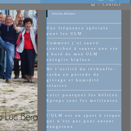
>
Contact
Articles Récents
Une fréquence spéciale
pour les ULM
Comment j’ai sauvé
contribué à sauver une vie
à bord de mon ULM
autogire biplace….
De l’utilité du réchauffe-
carbu en période de
givrage et humidité
relative
voici pourquoi les hélices
Eprops sont les meilleures
:
l’ULM est un sport à risque
qui n’est pas pour autant
dangereux