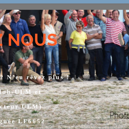
Z NOUS
 ? N’en rêvez plus !
Club-ULM et
cteur ULM)
oguée LF6652