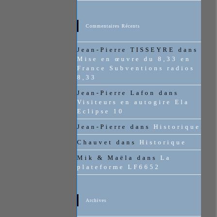
Commentaires Récents
Jean-Pierre TISSEYRE
dans
Mise en œuvre du 8,33 en
France Subventions radios
8,33
Jean-Pierre Lafon
dans
Visiteurs en autogire Ela
Eclipse 10
Jean-Pierre
dans
Historique
Chauvet
dans
Historique
Mik & Maëla
dans
La
plateforme LF6652
Archives