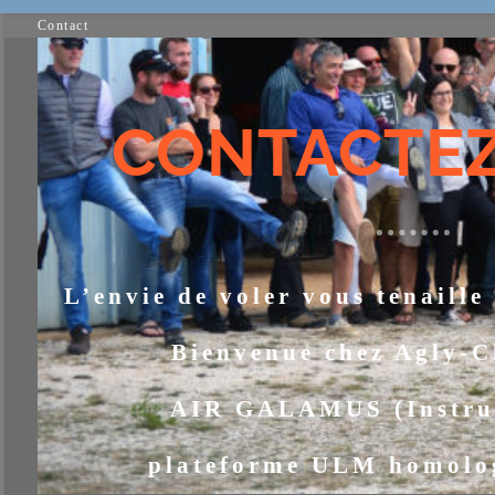
Contact
CONTACTE
L’envie de voler vous tenaille
Bienvenue chez Agly-
AIR GALAMUS (Instru
plateforme ULM homol