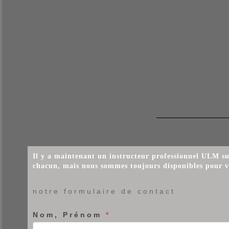
Il y a maintenant un instructeur professionnel ULM sur
chacun, mais nous sommes toujours disponibles pour v
Nous
notre formulaire de contact
contacter
Nom, Prénom
*