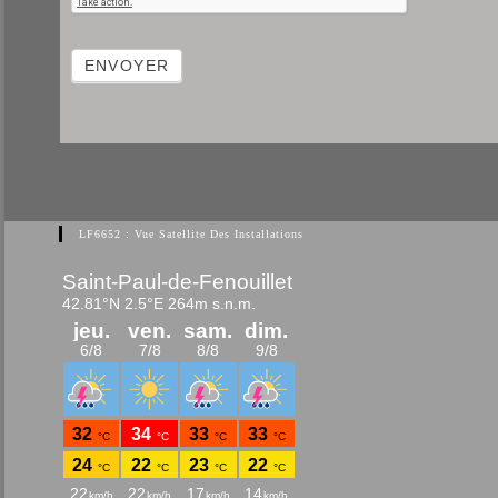
ENVOYER
LF6652 : Vue Satellite Des Installations