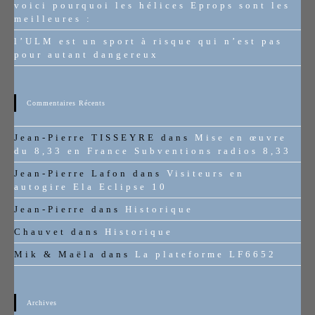
voici pourquoi les hélices Eprops sont les
meilleures :
l’ULM est un sport à risque qui n’est pas
pour autant dangereux
Commentaires Récents
Jean-Pierre TISSEYRE
dans
Mise en œuvre
du 8,33 en France Subventions radios 8,33
Jean-Pierre Lafon
dans
Visiteurs en
autogire Ela Eclipse 10
Jean-Pierre
dans
Historique
Chauvet
dans
Historique
Mik & Maëla
dans
La plateforme LF6652
Archives