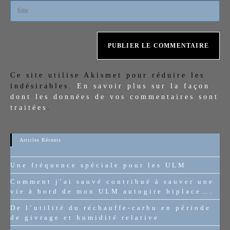
Ce site utilise Akismet pour réduire les
indésirables.
En savoir plus sur la façon
dont les données de vos commentaires sont
traitées
.
Articles Récents
Une fréquence spéciale pour les ULM
Comment j’ai sauvé contribué à sauver une
vie à bord de mon ULM autogire biplace….
De l’utilité du réchauffe-carbu en période
de givrage et humidité relative