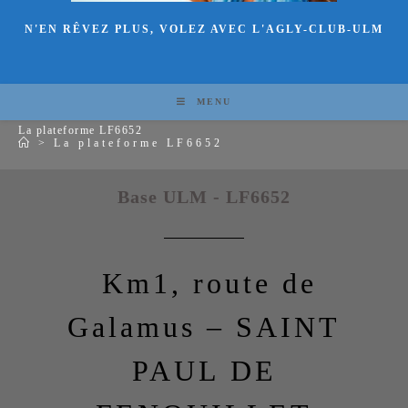
N'EN RÊVEZ PLUS, VOLEZ AVEC L'AGLY-CLUB-ULM
MENU
La plateforme LF6652
>
La plateforme LF6652
Base ULM - LF6652
Km1, route de
Galamus – SAINT
PAUL DE