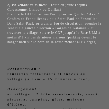
2) En venant de l’Ouest
– route en jaune (depuis
Carcassonne, Limoux ou Quillan) :
Prendre la D117 direction Perpignan par Quillan / Axat /
Caudies de Fenouillèdes / puis Saint-Paul-de Fenouillet.
Dans Saint-Paul, au premier feu de circulation, prendre la
1ère rue à gauche direction « Gorges de Galamus » et
traverser le village, suivre le CD7 jusqu’à la Base ULM à
moins d’1 km des dernières maisons (parking devant le
hangar bleu sur le bord de la route menant aux Gorges).
Restauration
:
Plusieurs restaurants et snacks au
village (à 1km – 15 minutes à pied)
Hébergement
:
au village : 2 hôtels-restaurants, snack,
pizzeria, camping, gîtes, maisons
d’Hôtes.