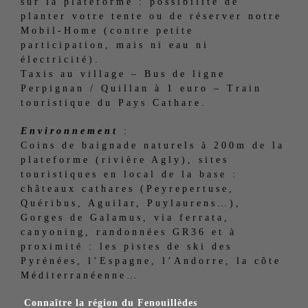
sur la plateforme : possibilité de
planter votre tente ou de réserver notre
Mobil-Home (contre petite
participation, mais ni eau ni
électricité).
Taxis au village – Bus de ligne
Perpignan / Quillan à 1 euro – Train
touristique du Pays Cathare.
Environnement
:
Coins de baignade naturels à 200m de la
plateforme (rivière Agly), sites
touristiques en local de la base :
châteaux cathares (Peyrepertuse,
Quéribus, Aguilar, Puylaurens…),
Gorges de Galamus, via ferrata,
canyoning, randonnées GR36 et à
proximité : les pistes de ski des
Pyrénées, l’Espagne, l’Andorre, la côte
Méditerranéenne…
Connaître la région du Fenouillèdes