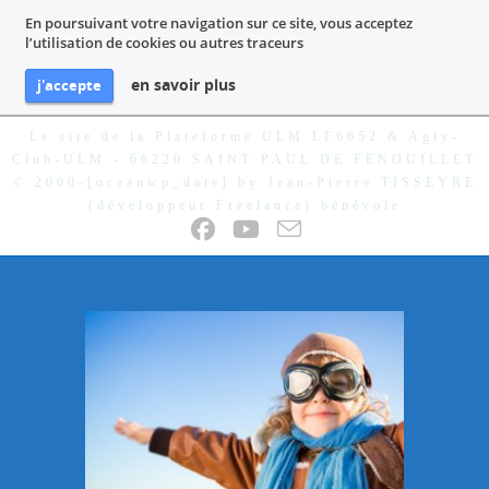
En poursuivant votre navigation sur ce site, vous acceptez
l’utilisation de cookies ou autres traceurs
en savoir plus
j'accepte
Skip
Le site de la Plateforme ULM LF6652 & Agly-
to
Club-ULM - 66220 SAINT PAUL DE FENOUILLET
content
© 2000-[oceanwp_date] by Jean-Pierre TISSEYRE
(développeur Freelance) bénévole