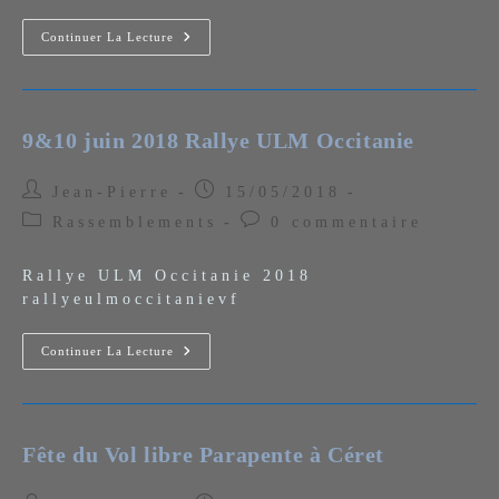
Enorme
Continuer La Lecture
Succès
De
«
L’Envolée
Cathare
2018
9&10 juin 2018 Rallye ULM Occitanie
»…
Auteur/autrice
Publication
Jean-Pierre
15/05/2018
de
publiée :
Post
Commentaires
Rassemblements
0 commentaire
la
category:
de
publication :
la
Rallye ULM Occitanie 2018
publication :
rallyeulmoccitanievf
9&10
Continuer La Lecture
Juin
2018
Rallye
ULM
Occitanie
Fête du Vol libre Parapente à Céret