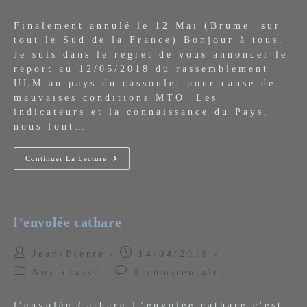
de
la
Finalement annulé le 12 Mai (Brume sur
publication :
tout le Sud de la France) Bonjour à tous.
Je suis dans le regret de vous annoncer le
report au 12/05/2018 du rassemblement
ULM au pays du cassoulet pour cause de
mauvaises conditions MTO. Les
indicateurs et la connaissance du Pays,
nous font…
12/05/2018
Continuer La Lecture
Rassemblement
ULM
Au
Pays
Du
Cassoulet
l’envolée cathare
Auteur/autrice
Publication
Jean-Pierre
14/04/2018
de
publiée :
Post
Commentaires
Non classé
0 commentaire
la
category:
de
publication :
la
l'envolée Cathare L’envolée cathare c'est