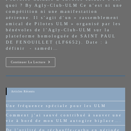
publication :
quoi ? By Agly-Club-ULM Ce n’est ni une
compétition ni une manifestation
aérienne. Il s’agit d’un « rassemblement
amical de Pilotes ULM » organisé par les
bénévoles de l’Agly-Club-ULM sur la
plateforme homologuée de SAINT PAUL
DE FENOUILLET (LF6652). Date : à
définir - samedi…
L’envolée
Continuer La Lecture
Cathare
Articles Récents
Une fréquence spéciale pour les ULM
Comment j’ai sauvé contribué à sauver une
vie à bord de mon ULM autogire biplace….
De l’utilité du réchauffe-carbu en période