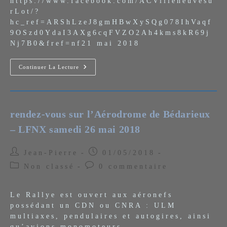
https://www.facebook.com/ACVilleneuvesu
rLot/?
hc_ref=ARShLzeJ8gmHBwXySQg078IhVaqf
9OSzd0YdaI3AXg6cqFVZO2Ah4kms8kR69j
Nj7B0&fref=nf21 mai 2018
Meeting
Continuer La Lecture
Villeneuve
Sur
Lot
21
Mai
2018
rendez-vous sur l’Aérodrome de Bédarieux
– LFNX samedi 26 mai 2018
Auteur/autrice
Publication
Jean-Pierre
01/05/2018
de
publiée :
Post
Commentaires
Non classé
0 commentaire
la
category:
de
publication :
la
Le Rallye est ouvert aux aéronefs
publication :
possédant un CDN ou CNRA : ULM
multiaxes, pendulaires et autogires, ainsi
qu’avions monomoteurs.