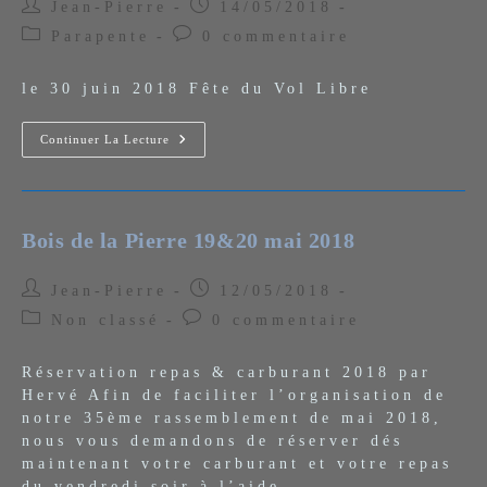
Auteur/autrice
Publication
Jean-Pierre
14/05/2018
de
publiée :
Post
Commentaires
Parapente
0 commentaire
la
category:
de
publication :
la
le 30 juin 2018 Fête du Vol Libre
publication :
Fête
Continuer La Lecture
Du
Vol
Libre
Parapente
À
Céret
Bois de la Pierre 19&20 mai 2018
Auteur/autrice
Publication
Jean-Pierre
12/05/2018
de
publiée :
Post
Commentaires
Non classé
0 commentaire
la
category:
de
publication :
la
Réservation repas & carburant 2018 par
publication :
Hervé Afin de faciliter l’organisation de
notre 35ème rassemblement de mai 2018,
nous vous demandons de réserver dés
maintenant votre carburant et votre repas
du vendredi soir à l’aide