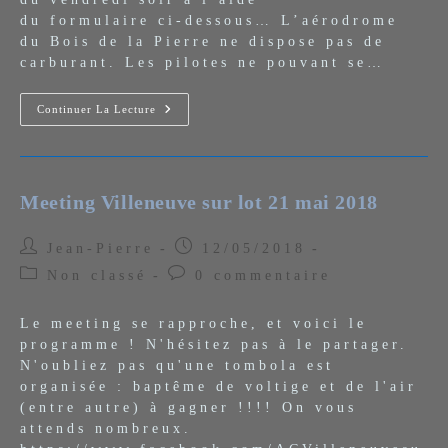
du formulaire ci-dessous… L’aérodrome
du Bois de la Pierre ne dispose pas de
carburant. Les pilotes ne pouvant se…
Bois
Continuer La Lecture
De
La
Pierre
19&20
Mai
2018
Meeting Villeneuve sur lot 21 mai 2018
Auteur/autrice
Publication
Jean-Pierre
12/05/2018
de
publiée :
Post
Commentaires
Non classé
0 commentaire
la
category:
de
publication :
la
Le meeting se rapproche, et voici le
publication :
programme ! N'hésitez pas à le partager.
N'oubliez pas qu'une tombola est
organisée : baptême de voltige et de l'air
(entre autre) à gagner !!!! On vous
attends nombreux.