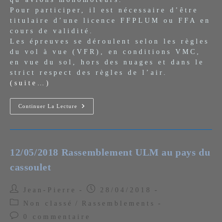
Pour participer, il est nécessaire d’être
titulaire d’une licence FFPLUM ou FFA en
cours de validité.
Les épreuves se déroulent selon les règles
du vol à vue (VFR), en conditions VMC,
en vue du sol, hors des nuages et dans le
strict respect des règles de l’air.
(suite…)
Rendez-
Continuer La Lecture
Vous
Sur
L’Aérodrome
De
Bédarieux
–
12/05/2018 Rassemblement ULM au pays du
LFNX
Samedi
cassoulet
26
Mai
2018
Auteur/autrice
Publication
Jean-Pierre
28/04/2018
de
publiée :
Post
Non classé
/
Rassemblements
la
category:
Commentaires
0 commentaire
publication :