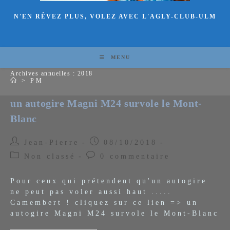
N'EN RÊVEZ PLUS, VOLEZ AVEC L'AGLY-CLUB-ULM
MENU
Archives annuelles : 2018
>
PM
un autogire Magni M24 survole le Mont-
Blanc
Auteur/autrice
Publication
Jean-Pierre
08/10/2018
de
publiée :
Post
Commentaires
Non classé
0 commentaire
la
category:
de
publication :
la
Pour ceux qui prétendent qu'un autogire
publication :
ne peut pas voler aussi haut .....
Camembert ! cliquez sur ce lien => un
autogire Magni M24 survole le Mont-Blanc