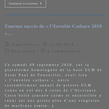
Un
Continuer La Lecture
Autogire
Magni
M24
Survole
Le
Mont-
Enorme succès de « l’Envolée Cathare 2018
Blanc
»…
Auteur/autrice
Publication
Jean-Pierre
11/09/2018
de
publiée :
Post
Commentaires
Non classé
0 commentaire
la
category:
de
publication :
la
Ce samedi 08 septembre 2018, sur la
publication :
plateforme homologuée de la base ULM de
Saint Paul de Fenouillet, avait lieu
« l’envolée cathare », notre
rassemblement annuel de pilotes ULM
venus en vol des 4 coins de l’Occitanie.
Cette belle journée calme et ensoleillée a
réuni sur nos pistes plus d’une vingtaine
de machines
(suite…)