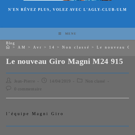
N'EN RÊVEZ PLUS, VOLEZ AVEC L'AGLY-CLUB-ULM
MENU
Blog
>
AM
>
Avr
>
14
>
Non classé
>
Le nouveau Gi
Le nouveau Giro Magni M24 915
Jean-Pierre
14/04/2019
Non classé
0 commentaire
l’équipe Magni Giro